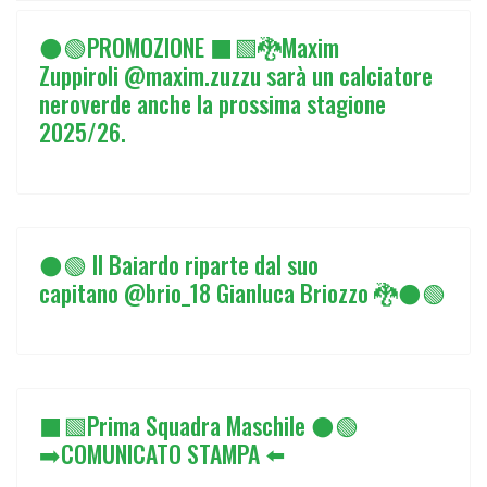
⚫🟢PROMOZIONE ⬛🟩🐉Maxim
Zuppiroli @maxim.zuzzu sarà un calciatore
neroverde anche la prossima stagione
2025/26.
⚫🟢 Il Baiardo riparte dal suo
capitano @brio_18 Gianluca Briozzo 🐉⚫🟢
⬛🟩Prima Squadra Maschile ⚫🟢
➡️COMUNICATO STAMPA ⬅️