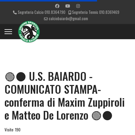
Segreteria Calcio 010.8364790
Segreteria Tennis 010.8361469
calciobaiardo@gmail.com
🟢⚫ U.S. BAIARDO -
COMUNICATO STAMPA-
conferma di Maxim Zuppiroli
e Matteo De Lorenzo 🟢⚫
Visite: 190