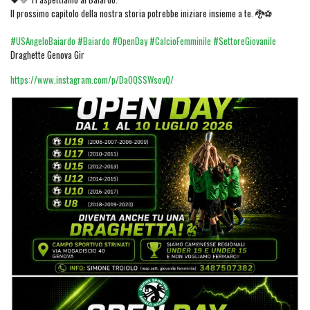
Il prossimo capitolo della nostra storia potrebbe iniziare insieme a te. 🐉⚽
#USAngeloBaiardo
#Baiardo
#OpenDay
#CalcioFemminile
#SettoreGiovanile
Draghette Genova Gir
https://www.instagram.com/p/DaOQSSWsovQ/