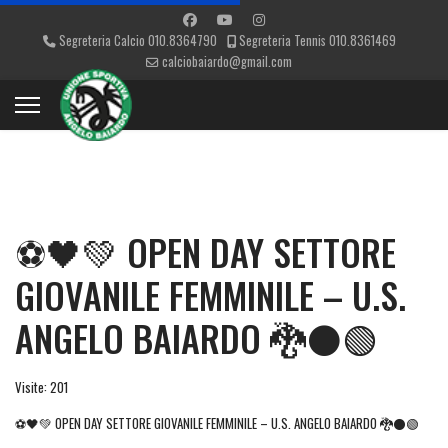
Segreteria Calcio 010.8364790
Segreteria Tennis 010.8361469
calciobaiardo@gmail.com
⚽🖤💚 OPEN DAY SETTORE
GIOVANILE FEMMINILE – U.S.
ANGELO BAIARDO 🐉⚫🟢
Visite: 201
⚽🖤💚 OPEN DAY SETTORE GIOVANILE FEMMINILE – U.S. ANGELO BAIARDO 🐉⚫🟢