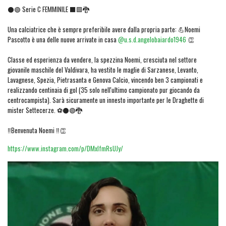
⚫🟢 Serie C FEMMINILE ⬛🟩🐉
Una calciatrice che è sempre preferibile avere dalla propria parte: 💪Noemi
Pascotto è una delle nuove arrivate in casa
@u.s.d.angelobaiardo1946
👏
Classe ed esperienza da vendere, la spezzina Noemi, cresciuta nel settore
giovanile maschile del Valdivara, ha vestito le maglie di Sarzanese, Levanto,
Lavagnese, Spezia, Pietrasanta e Genova Calcio, vincendo ben 3 campionati e
realizzando centinaia di gol (35 solo nell'ultimo campionato pur giocando da
centrocampista). Sarà sicuramente un innesto importante per le Draghette di
mister Settecerze. ⚽⚫🟢🐉
‼️Benvenuta Noemi ‼️👏
https://www.instagram.com/p/DMxlfmRsUJy/