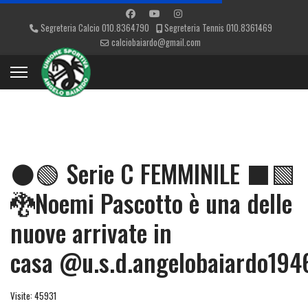
Segreteria Calcio 010.8364790
Segreteria Tennis 010.8361469
calciobaiardo@gmail.com
⚫🟢 Serie C FEMMINILE ⬛🟩
🐉Noemi Pascotto è una delle
nuove arrivate in
casa @u.s.d.angelobaiardo194
Visite: 45931