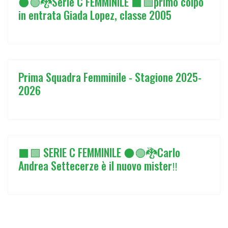
⚫🟢🐉Serie C FEMMINILE ⬛🟩primo colpo
in entrata Giada Lopez, classe 2005
Prima Squadra Femminile - Stagione 2025-
2026
⬛🟩 SERIE C FEMMINILE ⚫🟢🐉Carlo
Andrea Settecerze è il nuovo mister‼️