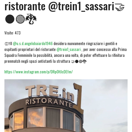
ristorante @trein1_sassari🤝
⚫🟢🐉
Visite: 473
👏‼️Il
@u.s.d.angelobaiardo1946
desidera nuovamente ringraziare i gentili e
ospitanti proprietari del ristorante
@trein1_sassari
, per aver concesso alla Prima
Squadra Femminile la possibilità, ancora una volta, di poter effettuare la rifinitura
prenmatch negli spazi antistanti la struttura 🤝⚫🟢🐉
https://www.instagram.com/p/DRp0HJcDEfm/