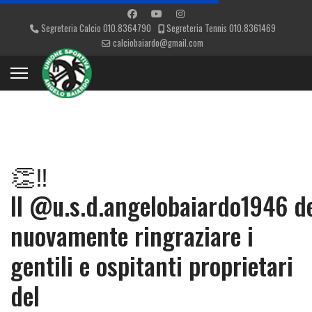
Segreteria Calcio 010.8364790
Segreteria Tennis 010.8361469
calciobaiardo@gmail.com
👏‼️
Il @u.s.d.angelobaiardo1946 d
nuovamente ringraziare i
gentili e ospitanti proprietari
del