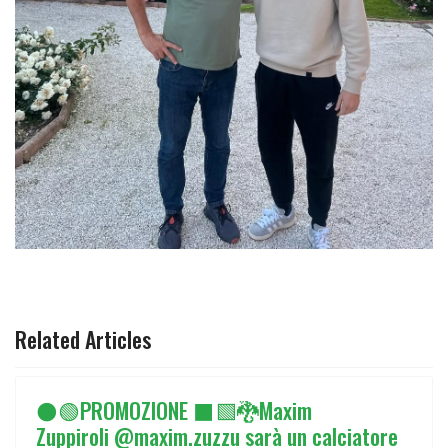
ARTICOLO PRECEDENTE: ⚫🟢PROMOZIONE ⬛🟩🐉MAXIM 
ARTICOLO SUCCESSIVO: ⬛🟩PRIMA 
PREC
AVANTI
Related Articles
⚫🟢PROMOZIONE ⬛🟩🐉Maxim
Zuppiroli @maxim.zuzzu sarà un calciatore