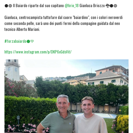
⚫🟢 Il Baiardo riparte dal suo capitano
@brio_18
Gianluca Briozzo 🐉⚫🟢
Gianluca, centrocampista tuttofare dal cuore "baiardino", con i colori neroverdi
come seconda pelle, sarà uno dei punti fermi della compagine guidata dal neo
tecnico Alberto Mariani.
#forzabaiardo⚫💚
https://www.instagram.com/p/DKP6xGdsVit/