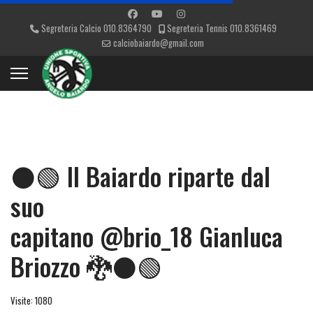
Segreteria Calcio 010.8364790
Segreteria Tennis 010.8361469
calciobaiardo@gmail.com
⚫🟢 Il Baiardo riparte dal
suo
capitano @brio_18 Gianluca
Briozzo 🐉⚫🟢
Visite: 1080