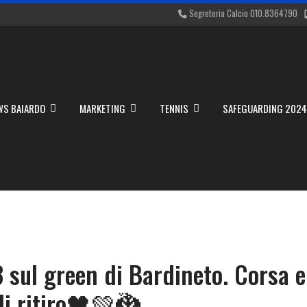
Segreteria Calcio 010.8364790
WS BAIARDO
MARKETING
TENNIS
SAFEGUARDING 202
 sul green di Bardineto. Corsa e
di ritiro🖤💚🐉