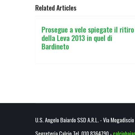
Related Articles
Prosegue a vele spiegate il ritiro
della Leva 2013 in quel di
Bardineto
U.S. Angelo Baiardo SSD A.R.L. - Via Mogadiscio 
Segreteria Calcio Tel. 010.8364790 -
calciobai