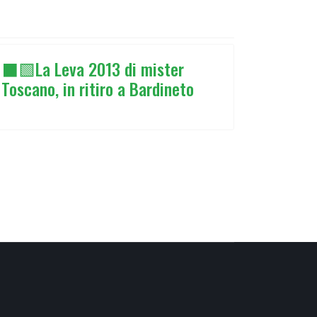
⬛🟩La Leva 2013 di mister
Toscano, in ritiro a Bardineto