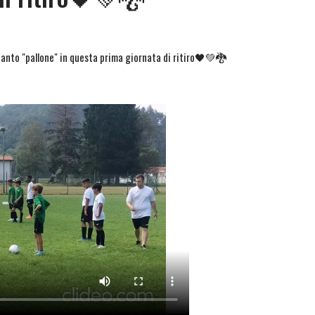
tanto "pallone" in questa prima giornata di ritiro🖤💚🐉