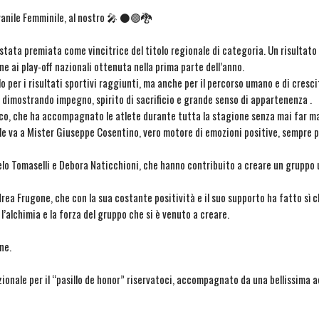
anile Femminile, al nostro 🎤 ⚫🟢🐉
è stata premiata come vincitrice del titolo regionale di categoria. Un risultat
e ai play-off nazionali ottenuta nella prima parte dell’anno.
 per i risultati sportivi raggiunti, ma anche per il percorso umano e di cresc
dimostrando impegno, spirito di sacrificio e grande senso di appartenenza .
nico, che ha accompagnato le atlete durante tutta la stagione senza mai far m
ale va a Mister Giuseppe Cosentino, vero motore di emozioni positive, sempre 
elo Tomaselli e Debora Naticchioni, che hanno contribuito a creare un gruppo 
rea Frugone, che con la sua costante positività e il suo supporto ha fatto sì c
l’alchimia e la forza del gruppo che si è venuto a creare.
ne.
zionale per il “pasillo de honor” riservatoci, accompagnato da una bellissima ac