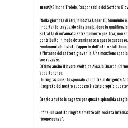
⬛🟩🐉Simone Troiolo, Responsabile del Settore Giov
"Nella giornata di ieri, la nostra Under 15 femminile 
importante traguardo stagionale, dopo la qualificazion
Si tratta di un’annata estremamente positiva, non solo
contribuito in modo determinante a questo successo, 
Fondamentale è stato l’apporto dell’intero staff tec
all’interno del settore giovanile. Una menzione speci
sue ragazze.
Ottimo anche il lavoro svolto da Alessia Guardo, Carm
appartenenza.
Un ringraziamento speciale va inoltre al dirigente And
Il segreto del nostro successo è stato proprio questo: 
Grazie a tutte le ragazze per questa splendida stagio
Infine, un sentito ringraziamento alla società Interna
riconoscenza".