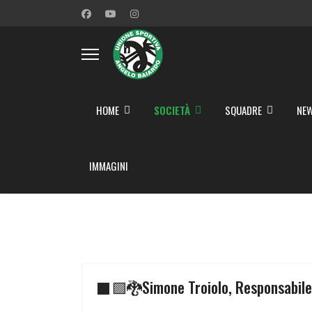
">
HOME
SOCIETÀ
SQUADRE
NEW
">
IMMAGINI
⬛🟩🐉Simone Troiolo, Responsabile 