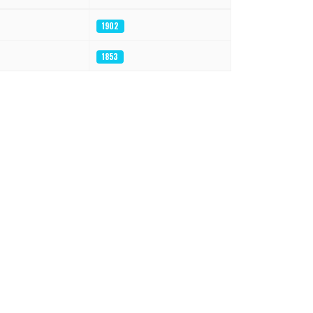
1902
1853