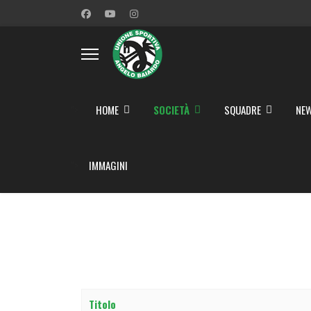
">
HOME
SOCIETÀ
SQUADRE
NEW
">
IMMAGINI
Titolo