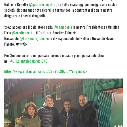
Gabriele Repetto
@gabriele.repetto
, ha fatto visita oggi pomeriggio alla nostra
società, dispensando foto ricordi e fermandosi a confrontarsi con la nostra
dirigenza e i nostri draghetti.
🤝Ad accogliere il calciatore della
@sampdoria
la nostra Presidentessa Cristina
Erriu
@cristinaerriu
, il Direttore Sportivo Fabrizio
Barsacchi
@barsacchi_fabrizio
e il Responsabile del Settore Giovanile Flavio
Pareto. 🖤💚🐉
Per Simone un tuffo nel passato, avendo mosso i primi passi calcistici
nel
@u.s.d.angelobaiardo1946
https://www.instagram.com/p/Cz9YOc9IADC/?img_index=1