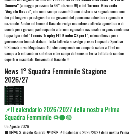
Genova"
(a maggio prossimo la 44^ edizione !!!) e del
Torneo Giovanile
"Angelo Rosso"
, che con i suoi prossimi 50 anni di storia si segnala come uno
dei più longevi e prestigiosi tornei giovanili del panorama calcistico regionale e
nazionale. Anche nel tennis il Baiardo svolge una intensa attività agonistica e di
scuola per i giovani, partecipando a tornei regionali e nazionali e organizzando una
tappa ligure del
"Tennis Trophy FIT Kinder&Sport"
, un'eccellenza per i
giovanissimi tennisti italiani. Tutta l'attività si svolge presso l'impianto Sportivo
G.Strinati in via Mogadiscio 40, che comprende un campo di calcio a 11 ed un
campo a 5 entrambi in sintetico e tre campi da tennis in terra battuta di cui due
coperti e riscaldati. Benvenuti al Baiardo !!!
News 1° Squadra Femminile Stagione
2026/27
📌Il calendario 2026/2027 della nostra Prima
Squadra Femminile ⚽⚫🟢
05 Agosto 2026
⬛🟩🐉U.S. Angelo Baiardo 🖤💚🐉 📌Il calendario 2026/2027 della nostra Prima