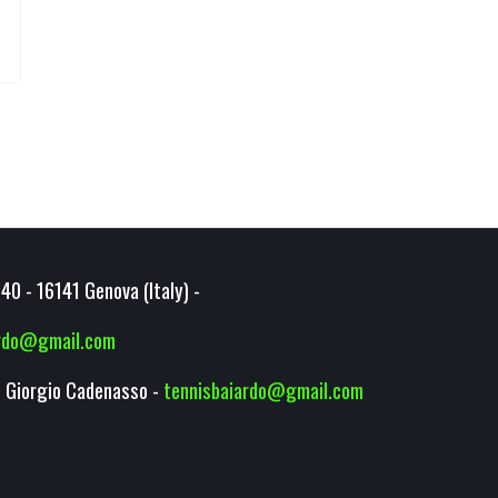
40 - 16141 Genova (Italy) -
ardo@gmail.com
 Giorgio Cadenasso -
tennisbaiardo@gmail.com