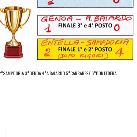
A 2°SAMPDORIA 3°GENOA 4°A.BAIARDO 5°CARRARESE 6°PONTEDERA
DI GENOVA IL PROGRAMMA