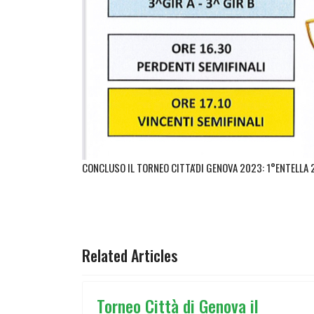
CONCLUSO IL TORNEO CITTA'DI GENOVA 2023: 1°ENTELL
ARTICOLO SUCCESSIVO: TORNEO CITTÀ 
AVANTI
Related Articles
Torneo Città di Genova il