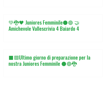
💚🐉🖤 Juniores Femminile⚫🟢 🤝
Amichevole Vallescrivia 4 Baiardo 4
⬛🟩Ultimo giorno di preparazione per la
nostra Juniores Femminile ⚫🟢🐉