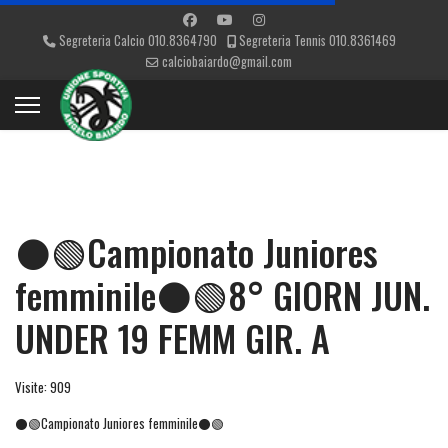
Segreteria Calcio 010.8364790
Segreteria Tennis 010.8361469
calciobaiardo@gmail.com
⚫️🟢Campionato Juniores
femminile⚫🟢8° GIORN JUN.
UNDER 19 FEMM GIR. A
Visite: 909
⚫️🟢Campionato Juniores femminile⚫🟢