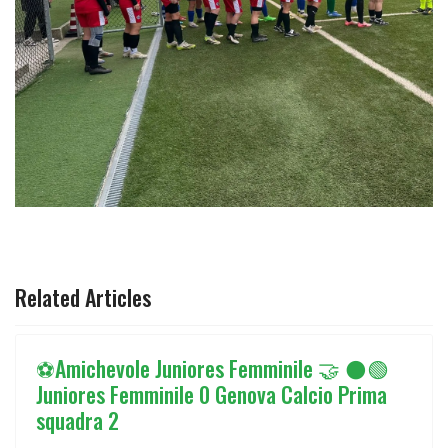
ARTICOLO PRECEDENTE: ⚫🟢JUNIORES UNDER 19 FEMM
ARTICOLO SUCCESSIVO: ⚫️🐉🟢🤝 A
PREC
AVANTI
Related Articles
⚽️Amichevole Juniores Femminile 🤝 ⚫️🟢
Juniores Femminile 0 Genova Calcio Prima
squadra 2