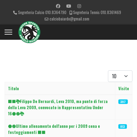
Segreteria Calcio 010.8364790
Segreteria Tennis 010.8361469
calciobaiardo@gmail.com
Visualizza #
Titolo
Visite
Articoli
⬛🟩🐉Filippo De Bernardi, Leva 2010, ma punto di forza
397
della Leva 2009, convocato in Rappresentativa Under
16⚫🟢🐉
⚫🟢Ultimo allenamento dell'anno per i 2009 cena e
813
festeggiamenti ⬛🟩