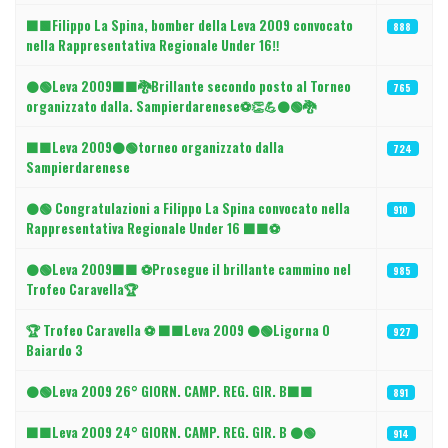
⬛🟩Filippo La Spina, bomber della Leva 2009 convocato
888
nella Rappresentativa Regionale Under 16‼️
⚫🟢Leva 2009⬛🟩🐉Brillante secondo posto al Torneo
765
organizzato dalla. Sampierdarenese⚽👏💪⚫🟢🐉
⬛🟩Leva 2009⚫🟢torneo organizzato dalla
724
Sampierdarenese
⚫🟢 Congratulazioni a Filippo La Spina convocato nella
910
Rappresentativa Regionale Under 16 ⬛🟩⚽
⚫🟢Leva 2009⬛🟩 ⚽Prosegue il brillante cammino nel
985
Trofeo Caravella🏆
🏆 Trofeo Caravella ⚽ ⬛🟩Leva 2009 ⚫🟢Ligorna 0
927
Baiardo 3
⚫🟢Leva 2009 26° GIORN. CAMP. REG. GIR. B⬛🟩
891
⬛🟩Leva 2009 24° GIORN. CAMP. REG. GIR. B ⚫🟢
914