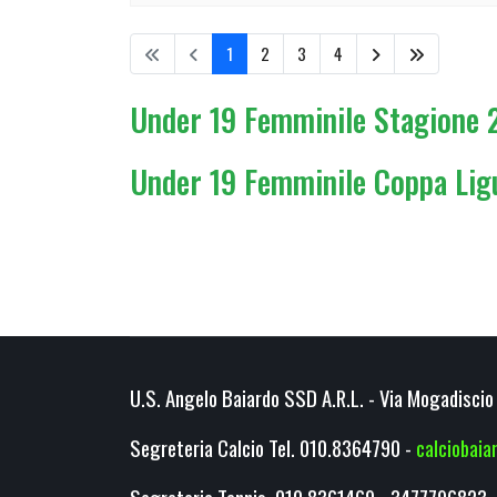
1
2
3
4
Under 19 Femminile Stagione 2
Under 19 Femminile Coppa Ligu
U.S. Angelo Baiardo SSD A.R.L. - Via Mogadiscio 
Segreteria Calcio Tel. 010.8364790 -
calciobai