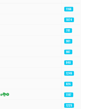
1166
1074
781
901
987
840
1246
826
one🐉⚽
1187
1225