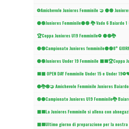
Articoli
⚽️Amichevole Juniores Femminile 🤝 ⚫️🟢 Juniore
⚫️🟢Juniores Femminile⚫🟢 🐉 Vado 6 Baiardo 1 
🏆Coppa Juniores U19 Femminile⚽ ⚫️🟢🐉
⚫️🟢Campionato Juniores femminile⚫🟢8° GIORN
⚫🟢Juniores Under 19 Femminile ⬛🟩🏆Coppa Ju
🟩⬛ OPEN DAY Femminile Under 15 e Under 19⚽
⚫️🐉🟢🤝 Amichevole Femminile Juniores Baiardo
🟢⚫️Campionato Juniores U19 Femminile🐉 Baiard
⬛🟩La Juniores Femminile si allena con abnegazi
⬛🟩Ultimo giorno di preparazione per la nostra