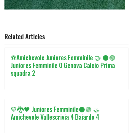
ARTICOLO PRECEDENTE: 🟢⚫️CAMPIONATO JUNIORES U19
ARTICOLO SUCCESSIVO: ⚫️🟢JUNIORE
PREC
AVANTI
Related Articles
⚽️Amichevole Juniores Femminile 🤝 ⚫️🟢
Juniores Femminile 0 Genova Calcio Prima
squadra 2
💚🐉🖤 Juniores Femminile⚫🟢 🤝
Amichevole Vallescrivia 4 Baiardo 4