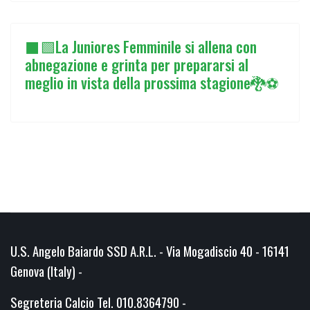
⬛🟩La Juniores Femminile si allena con
abnegazione e grinta per prepararsi al
meglio in vista della prossima stagione🐉⚽
U.S. Angelo Baiardo SSD A.R.L. - Via Mogadiscio 40 - 16141
Genova (Italy) -
Segreteria Calcio Tel. 010.8364790 -