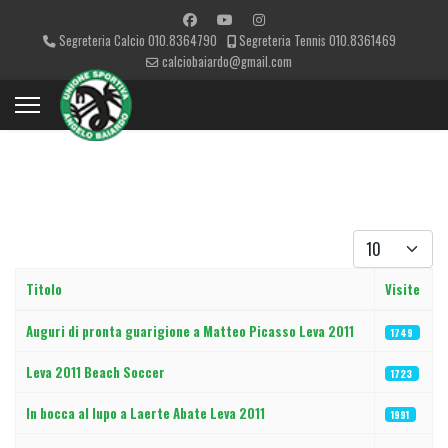
Segreteria Calcio 010.8364790
Segreteria Tennis 010.8361469
calciobaiardo@gmail.com
Visualizza #
Titolo
Visite
Articoli
Auguri di pronta guarigione a Matteo Picasso Leva 2011
1749
Leva 2011 Beach Soccer
1723
In bocca al lupo a Laerte Abate Leva 2011
1991