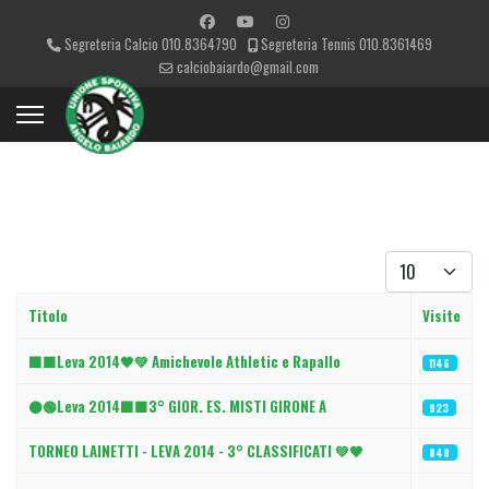
Segreteria Calcio 010.8364790
Segreteria Tennis 010.8361469
calciobaiardo@gmail.com
Visualizza #
Titolo
Visite
Articoli
⬛🟩Leva 2014🖤💚 Amichevole Athletic e Rapallo
1146
⚫🟢Leva 2014⬛🟩3° GIOR. ES. MISTI GIRONE A
923
TORNEO LAINETTI - LEVA 2014 - 3° CLASSIFICATI 💚🖤
848