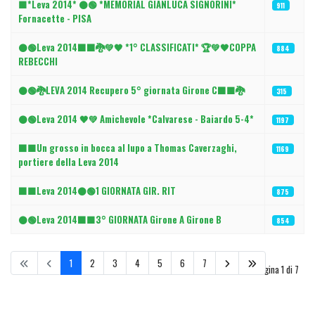
🟩*Leva 2014* ⚫🟢 *MEMORIAL GIANLUCA SIGNORINI*
911
Fornacette - PISA
⚫🟢Leva 2014⬛⬛🐉💚🖤 *1° CLASSIFICATI* 🏆💚🖤COPPA
884
REBECCHI
⚫🟢🐉LEVA 2014 Recupero 5° giornata Girone C⬛🟩🐉
315
⚫🟢Leva 2014 🖤💚 Amichevole *Calvarese - Baiardo 5-4*
1197
⬛🟩Un grosso in bocca al lupo a Thomas Caverzaghi,
1169
portiere della Leva 2014
⬛🟩Leva 2014⚫🟢1 GIORNATA GIR. RIT
875
⚫🟢Leva 2014⬛🟩3° GIORNATA Girone A Girone B
854
1
2
3
4
5
6
7
Pagina 1 di 7