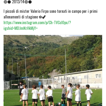
🟢⚫ 2013/14🟢⚫
I piccoli di mister Valerio Firpo sono tornati in campo per i primi
allenamenti di stagione ⚽🦖
https://www.instagram.com/p/Ch-TVCcI0pc/?
igshid=MDJmNzVkMjY=