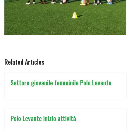
ARTICOLO PRECEDENTE: SETTORE GIOVANILE FEMMINIL
ARTICOLO SUCCESSIVO: POLO LEVANT
PREC
AVANTI
Related Articles
Settore giovanile femminile Polo Levante
Polo Levante inizio attività