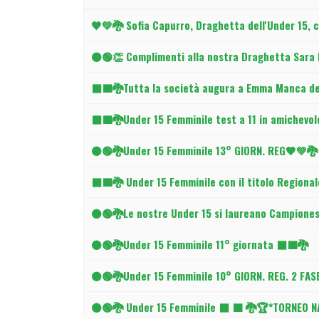
Articoli
🖤💚🐉 Sofia Capurro, Draghetta dell'Under 15, 
⚫🟢👏 Complimenti alla nostra Draghetta Sara Pa
⬛🟩🐉Tutta la società augura a Emma Manca del
⬛🟩🐉Under 15 Femminile test a 11 in amichevol
⚫🟢🐉Under 15 Femminile 13° GIORN. REG🖤💚🐉
⬛🟩🐉 Under 15 Femminile con il titolo Regional
⚫🟢🐉Le nostre Under 15 si laureano Campioness
⚫🟢🐉Under 15 Femminile 11° giornata ⬛🟩🐉
⚫🟢🐉Under 15 Femminile 10° GIORN. REG. 2 FA
⚫🟢🐉 Under 15 Femminile ⬛ 🟩 🐉🏆*TORNEO 