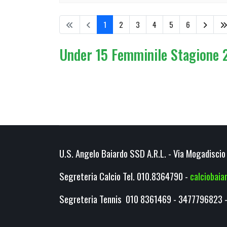
1
2
3
4
5
6
Under 15 Femminile Stagione 20
U.S. Angelo Baiardo SSD A.R.L. - Via Mogadiscio 
Segreteria Calcio Tel. 010.8364790 -
calciobai
Segreteria Tennis 010 8361469 - 3477796823 -