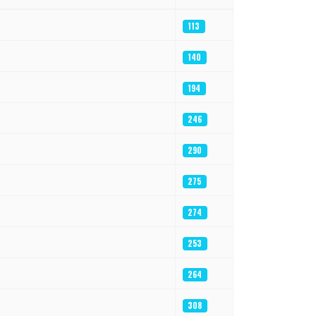
113
140
194
246
290
275
274
253
264
308