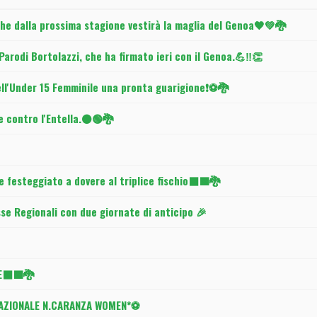
che dalla prossima stagione vestirà la maglia del Genoa🖤💚🐉
rodi Bortolazzi, che ha firmato ieri con il Genoa.💪‼️👏
l'Under 15 Femminile una pronta guarigione❗⚽🐉
e contro l'Entella.⚫🟢🐉
e festeggiato a dovere al triplice fischio⬛🟩🐉
e Regionali con due giornate di anticipo 🎉
SE⬛🟩🐉
NAZIONALE N.CARANZA WOMEN*⚽