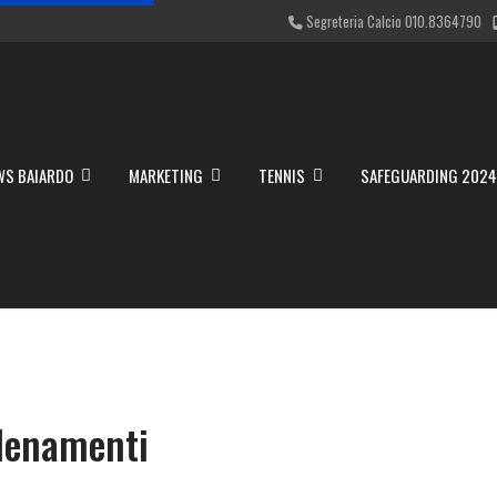
Segreteria Calcio 010.8364790
WS BAIARDO
MARKETING
TENNIS
SAFEGUARDING 202
llenamenti