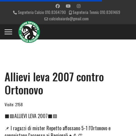
Segreteria Calcio 010.8364790
Segreteria Tennis 010.8361469
calciobaiardo@gmail.com
Allievi leva 2007 contro
Ortonovo
Visite: 2158
⬛🟩ALLIEVI LEVA 2007⬛🟩
📌 I ragazzi di mister Repetto affossano 5-1 l'Ortonovo e
conquistano l'accesso ai Regionali🔥💪👏