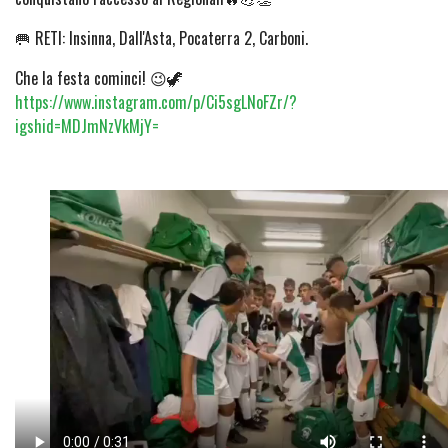
🥅 RETI: Insinna, Dall'Asta, Pocaterra 2, Carboni.
Che la festa cominci! 😉🦖
https://www.instagram.com/p/Ci5sgLNoFZr/?
igshid=MDJmNzVkMjY=