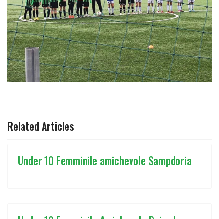
ARTICOLO PRECEDENTE: UNDER 10 FEMMINILE 4° GIORNA
ARTICOLO SUCCESSIVO: UNDER 10 FE
PREC
AVANTI
Related Articles
Under 10 Femminile amichevole Sampdoria