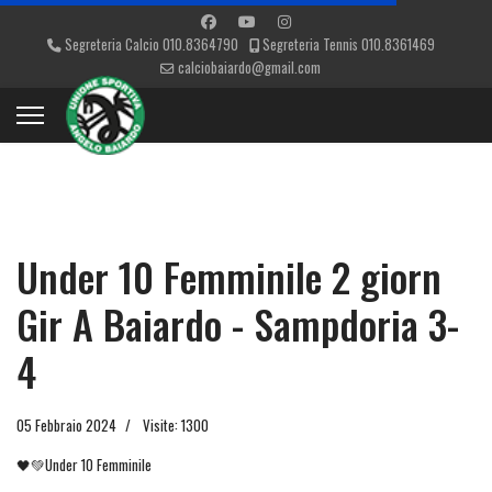
Segreteria Calcio 010.8364790
Segreteria Tennis 010.8361469
calciobaiardo@gmail.com
Under 10 Femminile 2 giorn
Gir A Baiardo - Sampdoria 3-
4
05 Febbraio 2024
Visite: 1300
🖤💚Under 10 Femminile