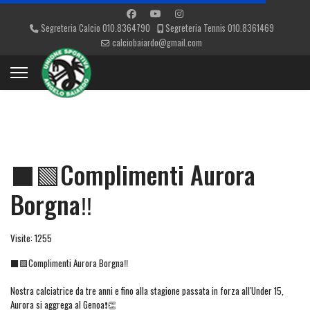
Segreteria Calcio 010.8364790
Segreteria Tennis 010.8361469
calciobaiardo@gmail.com
⬛🟩Complimenti Aurora
Borgna‼️
Visite: 1255
⬛🟩Complimenti Aurora Borgna‼️
Nostra calciatrice da tre anni e fino alla stagione passata in forza all'Under 15,
Aurora si aggrega al Genoa❗👏