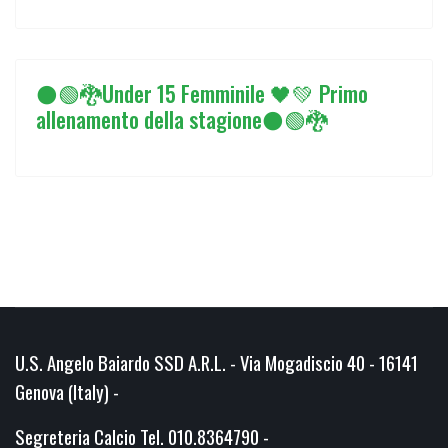
⚫🟢🐉Under 15 Femminile 🖤💚 Primo
allenamento della stagione⚫🟢🐉
U.S. Angelo Baiardo SSD A.R.L. - Via Mogadiscio 40 - 16141
Genova (Italy) -
Segreteria Calcio Tel. 010.8364790 -