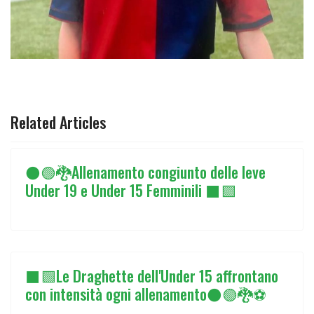
ARTICOLO PRECEDENTE: ⚫🟢🐉UNDER 15 FEMMINILE 
PREC
Related Articles
⚫🟢🐉Allenamento congiunto delle leve
Under 19 e Under 15 Femminili ⬛🟩
⬛🟩Le Draghette dell'Under 15 affrontano
con intensità ogni allenamento⚫🟢🐉⚽