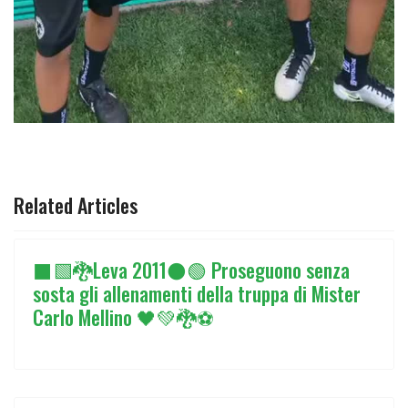
ARTICOLO PRECEDENTE: ⬛🟩🐉LEVA 2011⚫🟢 PROSEGUO
ARTICOLO SUCCESSIVO: ⬛🟩🐉LEVA 
PREC
AVANTI
Related Articles
⬛🟩🐉Leva 2011⚫🟢 Proseguono senza
sosta gli allenamenti della truppa di Mister
Carlo Mellino 🖤💚🐉⚽