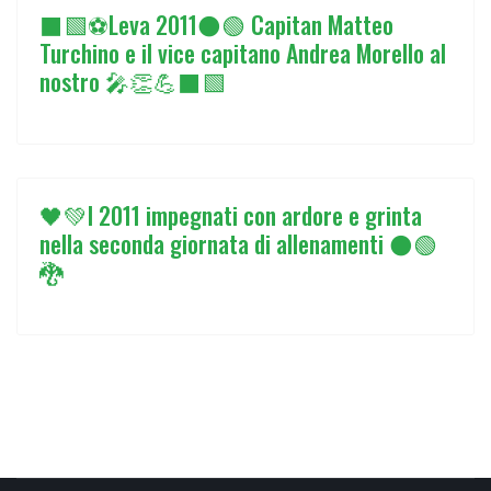
⬛🟩⚽Leva 2011⚫🟢 Capitan Matteo
Turchino e il vice capitano Andrea Morello al
nostro 🎤👏💪⬛🟩
🖤💚I 2011 impegnati con ardore e grinta
nella seconda giornata di allenamenti ⚫🟢
🐉