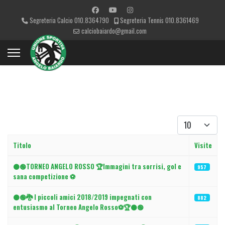
Segreteria Calcio 010.8364790
Segreteria Tennis 010.8361469
calciobaiardo@gmail.com
Visualizza #
Titolo
Visite
Articoli
⚫🟢TORNEO ANGELO ROSSO 🏆Immagini tra sorrisi, gol e
957
sana competizione ⚽
⚫🟢🐉 I piccoli amici 2018/2019 impegnati con
882
entusiasmo al Torneo Angelo Rosso⚽🏆⚫🟢