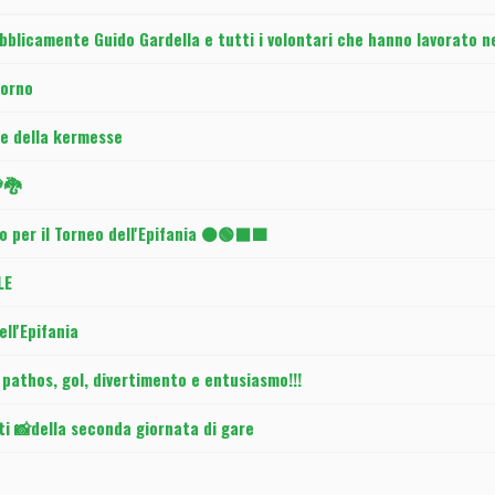
bblicamente Guido Gardella e tutti i volontari che hanno lavorato n
iorno
le della kermesse
💚🐉
o per il Torneo dell'Epifania ⚫🟢⬛🟩
LE
ll'Epifania
athos, gol, divertimento e entusiasmo!!!
i 📸della seconda giornata di gare