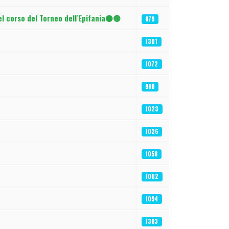
el corso del Torneo dell'Epifania⚫🟢
879
1301
1072
988
1023
1026
1058
1002
1094
1383