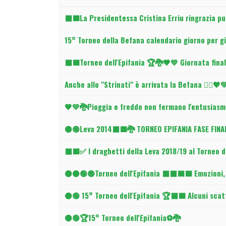
Articoli
⬛🟩La Presidentessa Cristina Erriu ringrazia pu
15° Torneo della Befana calendario giorno per g
⬛🟩Torneo dell'Epifania 🏆🐉🖤💚 Giornata fina
Anche allo "Strinati" è arrivata la Befana 🧙‍♀️🖤
🖤💚🐉Pioggia e freddo non fermano l'entusiasm
⚫🟢Leva 2014⬛🟩🐉 TORNEO EPIFANIA FASE FINA
⬛🟩✅ I draghetti della Leva 2018/19 al Torneo de
⚫⚫🟢🟢Torneo dell'Epifania ⬛⬛🟩🟩 Emozioni, p
⚫🟢 15° Torneo dell'Epifania 🏆⬛🟩 Alcuni scatt
⚫🟢🏆15° Torneo dell'Epifania⚽🐉