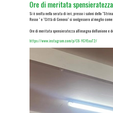
Ore di meritata spensieratezza 
Si è svolta nella serata di ieri, presso i saloni dello "Str
Rosso " e "Città di Genova" si svolgessero al meglio come
Ore di meritata spensieratezza all'insegna dell'unione e de
https://www.instagram.com/p/C6-YGYEoaT2/