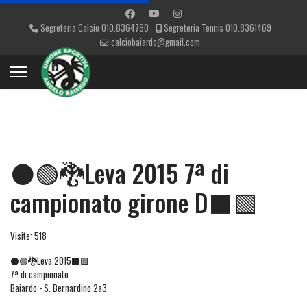
Segreteria Calcio 010.8364790
Segreteria Tennis 010.8361469
calciobaiardo@gmail.com
⚫🟢🐉Leva 2015 7ª di
campionato girone D⬛🟩
Visite: 518
⚫🟢🐉Leva 2015⬛🟩
7ª di campionato
Baiardo - S. Bernardino 2a3