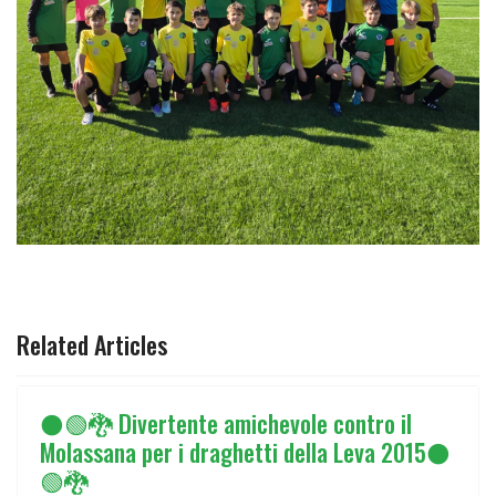
ARTICOLO PRECEDENTE: ⚫🟢LEVA 2015 1° GIORNATA 
ARTICOLO SUCCESSIVO: ⚫🟢🐉LA LEV
PREC
AVANTI
Related Articles
⚫🟢🐉 Divertente amichevole contro il
Molassana per i draghetti della Leva 2015⚫
🟢🐉