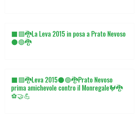
⬛🟩🐉La Leva 2015 in posa a Prato Nevoso
⚫🟢🐉
⬛🟩🐉Leva 2015⚫🟢🐉Prato Nevoso
prima amichevole contro il Monregale🐓🐉
⚽🤝💪