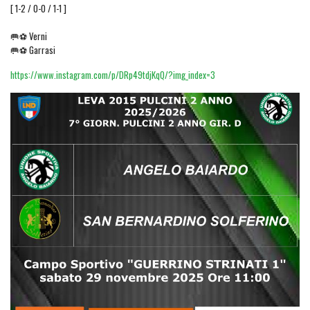
[ 1-2 / 0-0 / 1-1 ]
🥅⚽️ Verni
🥅⚽️ Garrasi
https://www.instagram.com/p/DRp49tdjKqQ/?img_index=3