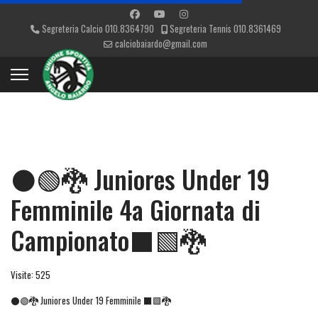
Segreteria Calcio 010.8364790
Segreteria Tennis 010.8361469
calciobaiardo@gmail.com
⚫🟢🐉 Juniores Under 19
Femminile 4a Giornata di
Campionato⬛🟩🐉
Visite: 525
⚫🟢🐉 Juniores Under 19 Femminile ⬛🟩🐉