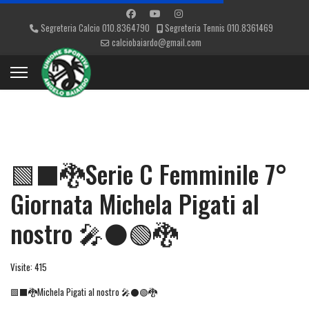
Segreteria Calcio 010.8364790
Segreteria Tennis 010.8361469
calciobaiardo@gmail.com
🟩⬛🐉Serie C Femminile 7°
Giornata Michela Pigati al
nostro 🎤⚫🟢🐉
Visite: 415
🟩⬛🐉Michela Pigati al nostro 🎤⚫🟢🐉