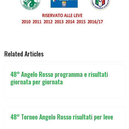
ARTICOLO PRECEDENTE: 48° ANGELO ROSSO PROGRAMM
ARTICOLO SUCCESSIVO: 48° TORNEO
PREC
AVANTI
Related Articles
48° Angelo Rosso programma e risultati
giornata per giornata
48° Torneo Angelo Rosso risultati per leve