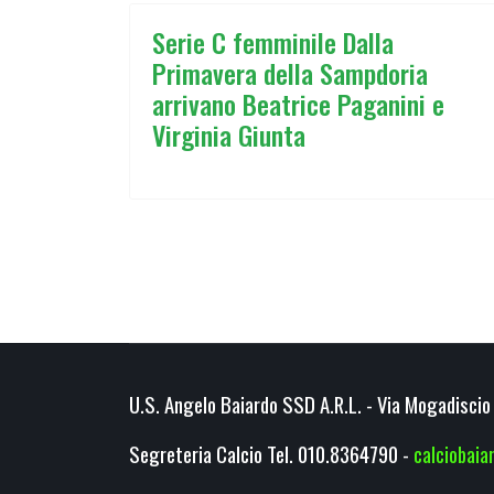
Serie C femminile Dalla
Primavera della Sampdoria
arrivano Beatrice Paganini e
Virginia Giunta
U.S. Angelo Baiardo SSD A.R.L. - Via Mogadiscio 
Segreteria Calcio Tel. 010.8364790 -
calciobai