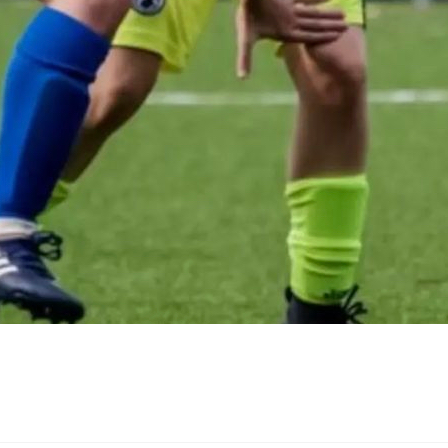
 MISTER IN SECONDA DELLA SERIE C FEMMINILE, AL NOSTRO M
O: ⬛🟩DOPPIA CONVOCAZIONE NELLA RAPPRESENTATIVA FEMMI