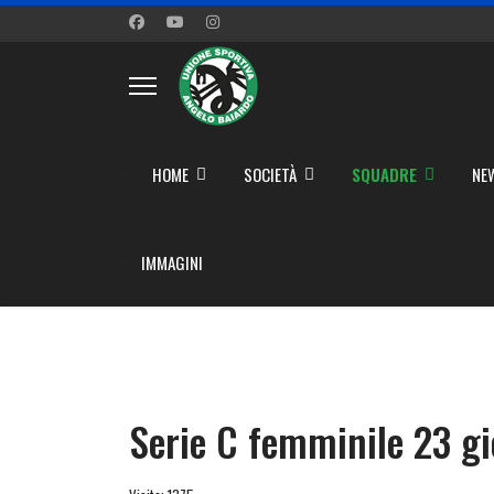
">
HOME
SOCIETÀ
SQUADRE
NE
">
IMMAGINI
Serie C femminile 23 gi