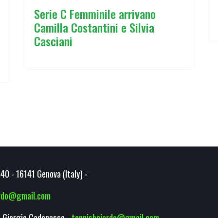
Serie C Femminile arrivano
Camilla Costantini e Silvia
Casciani
40 - 16141 Genova (Italy) -
ardo@gmail.com
 Giorgio Cadenasso -
tennisbaiardo@gmail.com