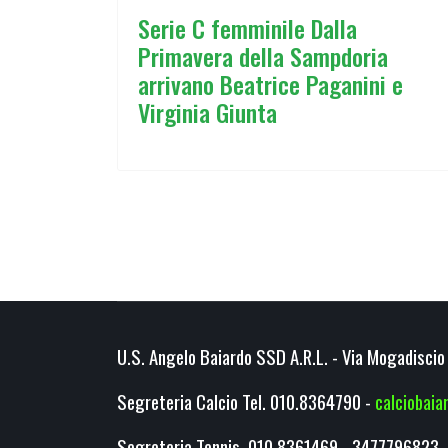
Serie C femminile Dalla
Primavera della Sampdoria
arrivano Beatrice Paganini e
Virginia Giunta
U.S. Angelo Baiardo SSD A.R.L. - Via Mogadiscio 
Segreteria Calcio Tel. 010.8364790 -
calciobai
Segreteria Tennis 010 8361469 - 3477796823 -