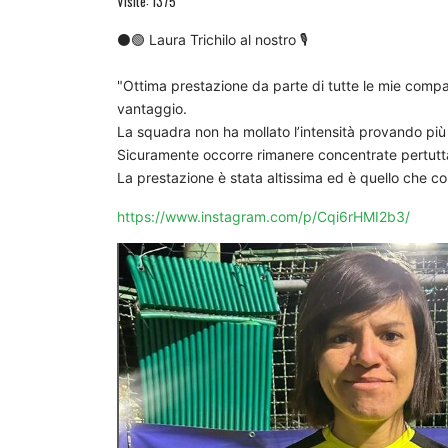
Visite: 1375
⚫🟢 Laura Trichilo al nostro 🎙
"Ottima prestazione da parte di tutte le mie compa
vantaggio.
La squadra non ha mollato l’intensità provando più 
Sicuramente occorre rimanere concentrate pertutta l
La prestazione è stata altissima ed è quello che co
https://www.instagram.com/p/Cqi6rHMI2b3/