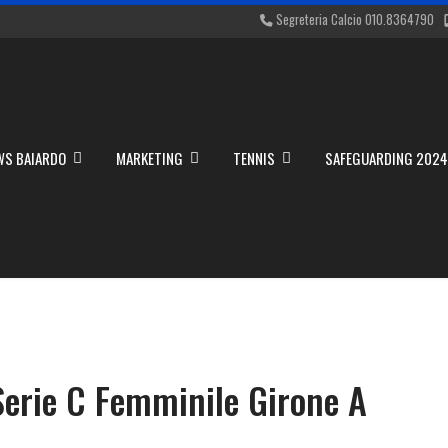
Segreteria Calcio 010.8364790
WS BAIARDO
MARKETING
TENNIS
SAFEGUARDING 202
Serie C Femminile Girone A