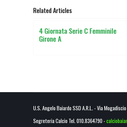
Related Articles
4 Giornata Serie C Femminile
Girone A
U.S. Angelo Baiardo SSD A.R.L. - Via Mogadiscio 
Segreteria Calcio Tel. 010.8364790 -
calciobai