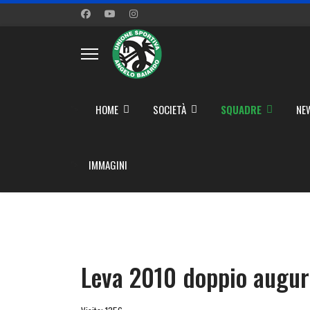
">
HOME
SOCIETÀ
SQUADRE
NE
">
IMMAGINI
Leva 2010 doppio auguri