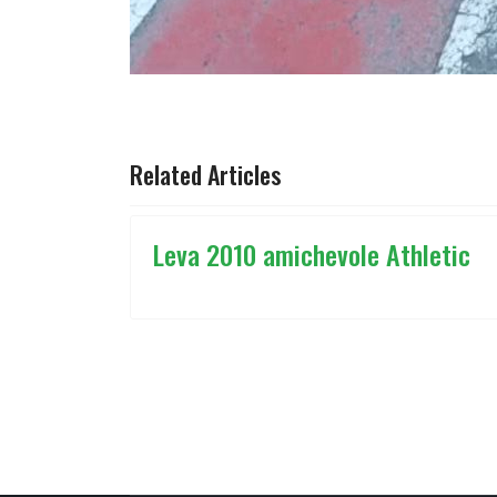
ARTICOLO PRECEDENTE: SIMONE NICOTER
ARTICOLO SUCCESSIVO
PREC
AVANTI
Related Articles
Leva 2010 amichevole Athletic