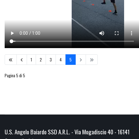
1
2
3
4
5
Pagina 5 di 5
U.S. Angelo Baiardo SSD A.R.L. - Via Mogadiscio 40 - 16141