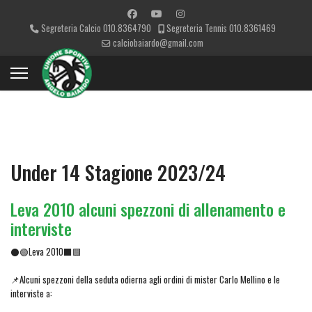
Segreteria Calcio 010.8364790
Segreteria Tennis 010.8361469
calciobaiardo@gmail.com
Under 14 Stagione 2023/24
Leva 2010 alcuni spezzoni di allenamento e
interviste
⚫🟢Leva 2010⬛🟩
📌Alcuni spezzoni della seduta odierna agli ordini di mister Carlo Mellino e le
interviste a: