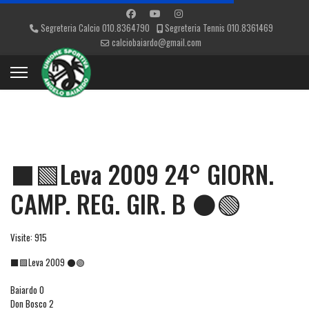
Segreteria Calcio 010.8364790
Segreteria Tennis 010.8361469
calciobaiardo@gmail.com
⬛🟩Leva 2009 24° GIORN.
CAMP. REG. GIR. B ⚫🟢
Visite: 915
⬛🟩Leva 2009 ⚫🟢
Baiardo 0
Don Bosco 2