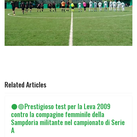
ARTICOLO PRECEDENTE: ⚫🟢LEVA 2009 26° GIORN. CA
ARTICOLO SUCCESSIVO: ⚫🟢MATTIA M
PREC
AVANTI
Related Articles
⚫🟢Prestigioso test per la Leva 2009
contro la compagine femminile della
Sampdoria militante nel campionato di Serie
A