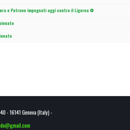
tera e Patrone impegnati oggi contro il Ligorna ⚽
mpionato
ionato
40 - 16141 Genova (Italy) -
ardo@gmail.com