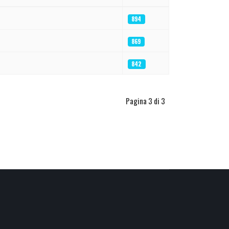
894
869
842
Pagina 3 di 3