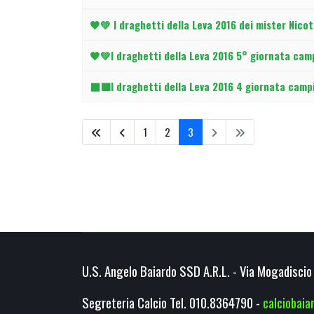
Articoli
🖤💚 I draghetti della Leva 2016 dei mister Nico
🖤💚I draghetti della Leva 2016 5° giornata ca
⬛🟩I draghetti della Leva 2016 4 giornata camp
1
2
3
U.S. Angelo Baiardo SSD A.R.L. - Via Mogadiscio 
Segreteria Calcio Tel. 010.8364790 -
calciobai