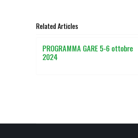
ARTICOLO PRECEDENTE: RISULTATI WEEK
ARTICOLO SUCCESSIV
PREC
AVANTI
Related Articles
PROGRAMMA GARE 5-6 ottobre
2024