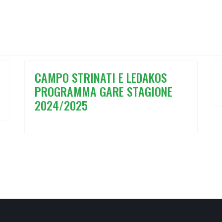
 23-24 NOVEMBRE 2024
O: PROGRAMMA GARE 16-17 NOVEMBRE 2024
CAMPO STRINATI E LEDAKOS
PROGRAMMA GARE STAGIONE
2024/2025