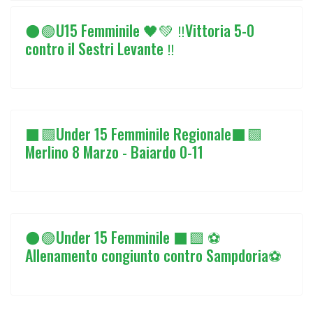
⚫🟢U15 Femminile 🖤💚 ‼️Vittoria 5-0
contro il Sestri Levante ‼️
⬛🟩Under 15 Femminile Regionale⬛🟩
Merlino 8 Marzo - Baiardo 0-11
⚫🟢Under 15 Femminile ⬛🟩 ⚽
Allenamento congiunto contro Sampdoria⚽