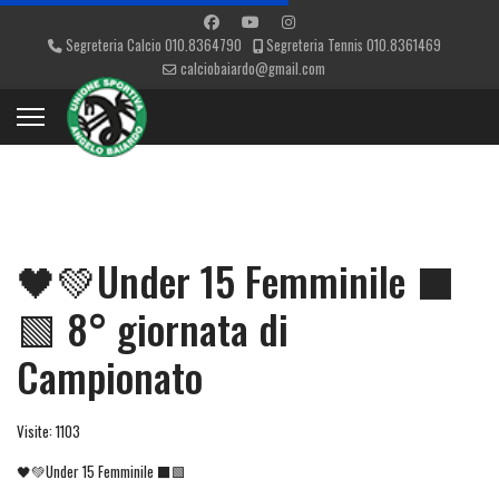
Segreteria Calcio 010.8364790
Segreteria Tennis 010.8361469
calciobaiardo@gmail.com
🖤💚Under 15 Femminile ⬛
🟩 8° giornata di
Campionato
Visite: 1103
🖤💚Under 15 Femminile ⬛🟩