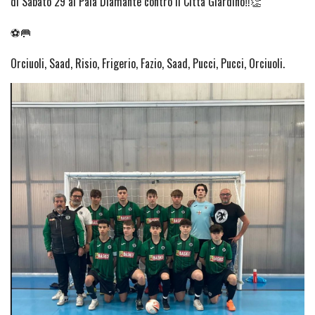
di Sabato 29 al Pala Diamante contro il Città Giardino‼️👏
⚽🥅
Orciuoli, Saad, Risio, Frigerio, Fazio, Saad, Pucci, Pucci, Orciuoli.