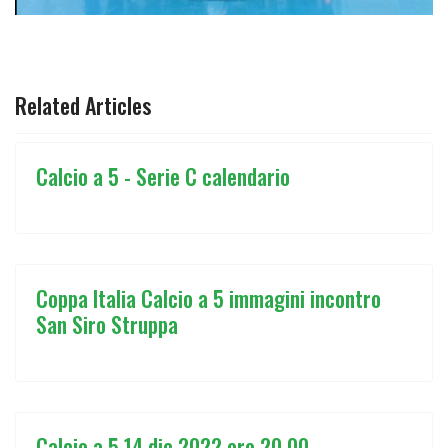
ARTICOLO PRECEDENTE: CALCIO A 5 SERIE D SUCCESSO
ARTICOLO SUCCESSIVO: CALCIO A 5
PREC
AVANTI
Related Articles
Calcio a 5 - Serie C calendario
Coppa Italia Calcio a 5 immagini incontro
San Siro Struppa
Calcio a 5 14 dic 2022 ore 20.00