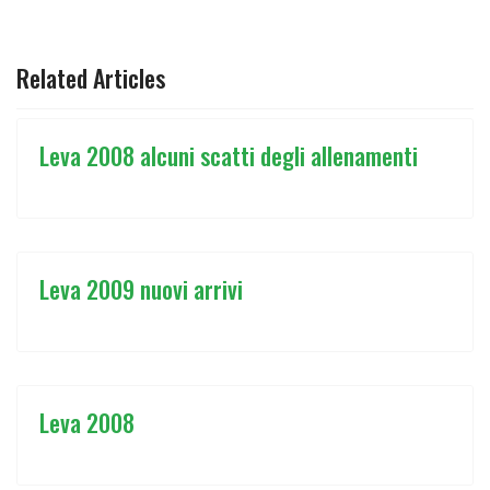
ARTICOLO PRECEDENTE: TROFEO CARAVELLA IMMAGINI 
ARTICOLO SUCCESSIVO: IN BOCCA AL
PREC
AVANTI
Related Articles
Leva 2008 alcuni scatti degli allenamenti
Leva 2009 nuovi arrivi
Leva 2008