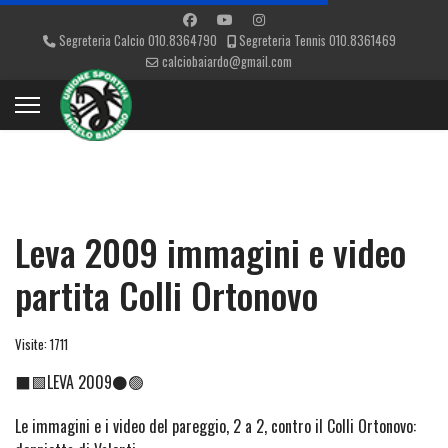
Segreteria Calcio 010.8364790
Segreteria Tennis 010.8361469
calciobaiardo@gmail.com
Leva 2009 immagini e video
partita Colli Ortonovo
Visite: 1711
⬛🟩LEVA 2009⚫🟢
Le immagini e i video del pareggio, 2 a 2, contro il Colli Ortonovo: