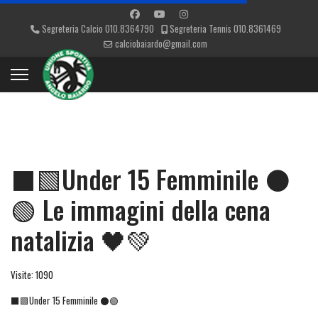
Segreteria Calcio 010.8364790
Segreteria Tennis 010.8361469
calciobaiardo@gmail.com
⬛🟩Under 15 Femminile ⚫
🟢 Le immagini della cena
natalizia 🖤💚
Visite: 1090
⬛🟩Under 15 Femminile ⚫🟢