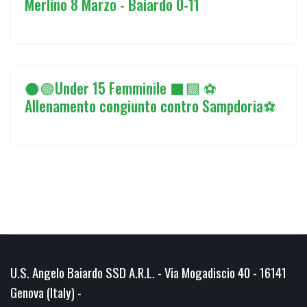
Merlino 8 Marzo - Baiardo 0-11
⚫🟢Under 15 Femminile ⬛🟩 ⚽
Allenamento congiunto contro Sampdoria⚽
U.S. Angelo Baiardo SSD A.R.L. - Via Mogadiscio 40 - 16141
Genova (Italy) -